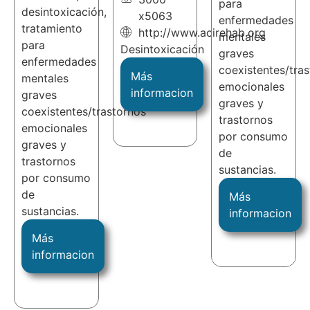
para
desintoxicación,
x5063
enfermedades
tratamiento
http://www.acirehab.org
mentales
para
Desintoxicación
graves
enfermedades
coexistentes/tra
Más
mentales
emocionales
informacion
graves
graves y
coexistentes/trastornos
trastornos
emocionales
por consumo
graves y
de
trastornos
sustancias.
por consumo
de
Más
sustancias.
informacion
Más
informacion