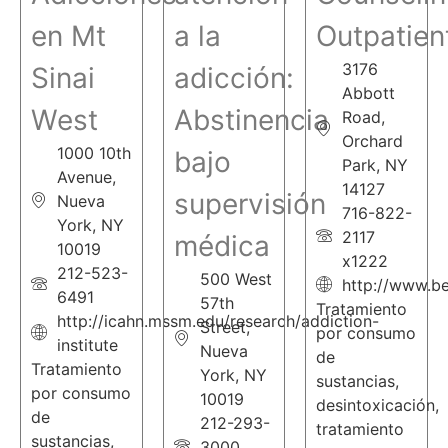
en Mt
a la
Outpatien
3176
Sinai
adicción:
Abbott
West
Abstinencia
Road,
Orchard
1000 10th
bajo
Park, NY
Avenue,
14127
supervisión
Nueva
716-822-
York, NY
2117
médica
10019
x1222
212-523-
500 West
http://www.be
6491
57th
Tratamiento
http://icahn.mssm.edu/research/addiction-
Street,
por consumo
institute
Nueva
de
Tratamiento
York, NY
sustancias,
por consumo
10019
desintoxicación,
de
212-293-
tratamiento
sustancias,
3000