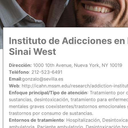
Instituto de Adicciones en
Sinai West
Dirección:
1000 10th Avenue, Nueva York, NY 10019
Teléfono
: 212-523-6491
Email
:gonzalo@sevilla.es
Web
: http://icahn.mssm.edu/research/addiction-institu
Enfoque principal/Tipo de atención
: Tratamiento por
sustancias, desintoxicación, tratamiento para enferm
mentales graves coexistentes/trastornos emocionales 
trastornos por consumo de sustancias.
Entornos de tratamiento
: Hospitalización, Desintoxic
ambulatoria, Paciente ambulatorio, Desintoxicación hos