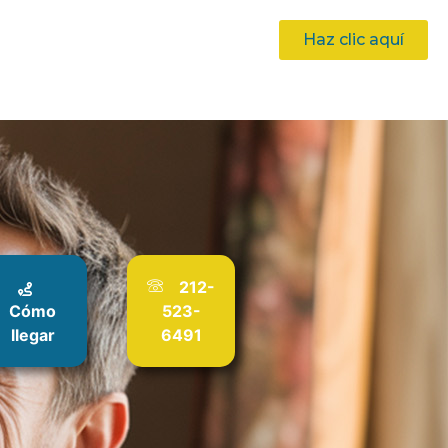
Haz clic aquí
212-
Cómo
523-
llegar
6491