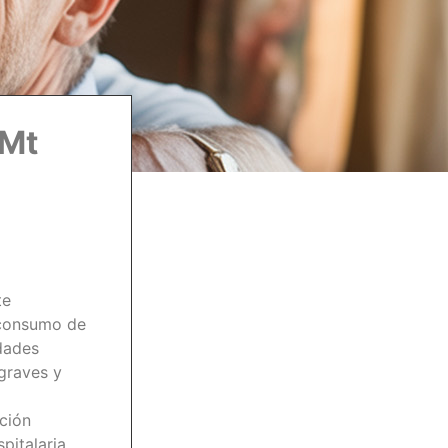
 Mt
te
 consumo de
edades
graves y
ación
pitalaria,