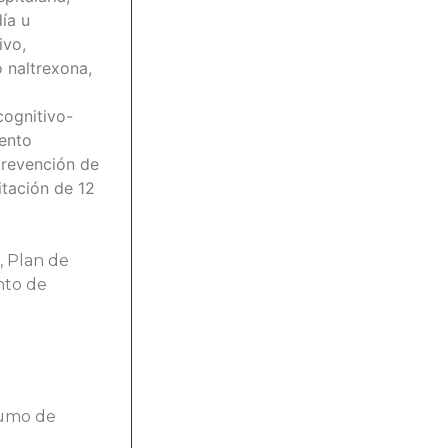
ía u
ivo,
 naltrexona,
cognitivo-
iento
prevención de
itación de 12
, Plan de
nto de
sumo de